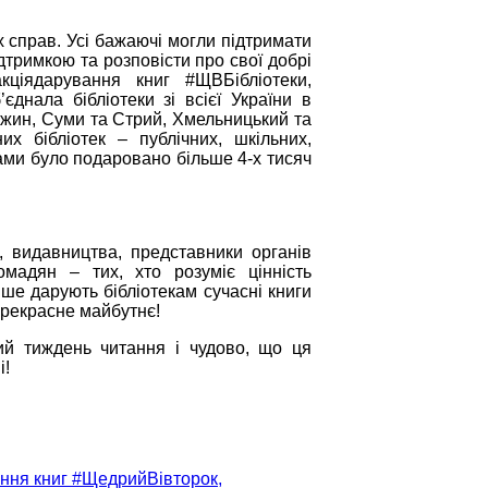
 справ. Усі бажаючі могли підтримати
дтримкою та розповісти про свої добрі
ціядарування книг #ЩВБібліотеки,
’єднала бібліотеки зі всієї України в
 Ніжин, Суми та Стрий, Хмельницький та
них бібліотек ‒ публічних, шкільних,
ками було подаровано більше 4-х тисяч
, видавництва, представники органів
мадян ‒ тих, хто розуміє цінність
ше дарують бібліотекам сучасні книги
прекрасне майбутнє!
ий тиждень читання і чудово, що ця
і!
ання книг #ЩедрийВівторок,