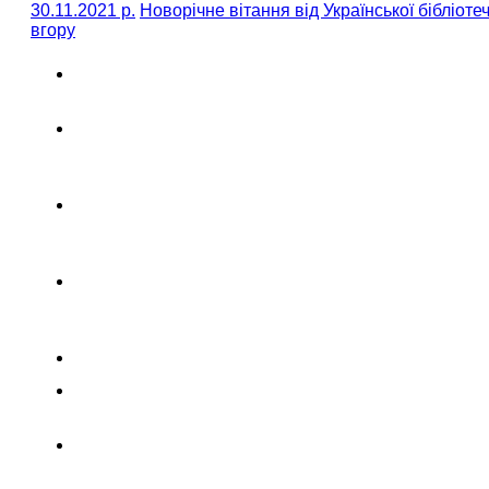
30.11.2021 р.
Новорічне вітання від Української бібліотеч
вгору
Електронна
бібліотека «Культура України»
Електронна колекція
Публічної бібліотеки імені
Лесі Українки м.Києва
Онлайн бібліотека Івано-
Франківської ОУНБ
ім.І.Франка
Цифрова бібліотека
Кіровоградської ОУНБ
ім.Д.І.Чижевського
Літературна Вінниччина
З фонду рідкісних та цінних
видань Вінницької ОУНБ
Твори письменників
Вінниччини