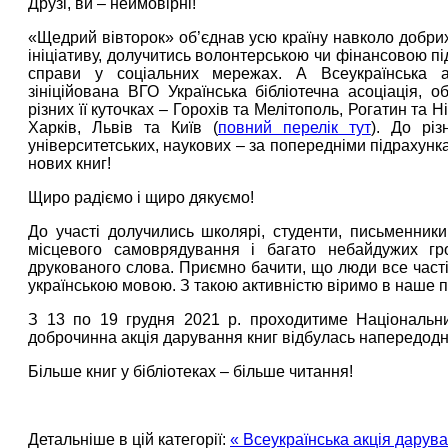
Друзі, ви ‒ неймовірні!
«Щедрий вівторок» об’єднав усю країну навколо добрих
ініціативу, долучитись волонтерською чи фінансовою пі
справи у соціальних мережах. А Всеукраїнська ак
зініційована ВГО Українська бібліотечна асоціація, об
різних її куточках – Горохів та Мелітополь, Рогатин та
Харків, Львів та Київ (
повний перелік тут
). До різ
університетських, наукових ‒ за попередніми підрахун
нових книг!
Щиро радіємо і щиро дякуємо!
До участі долучились школярі, студенти, письменники
місцевого самоврядування і багато небайдужих гро
друкованого слова. Приємно бачити, що люди все часті
українською мовою. З такою активністю віримо в наше 
З 13 по 19 грудня 2021 р. проходитиме Національн
доброчинна акція дарування книг відбулась напередодн
Більше книг у бібліотеках ‒ більше читання!
Детальніше в цій категорії:
« Всеукраїнська акція дарув